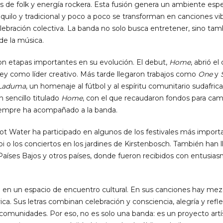
de folk y energía rockera. Esta fusión genera un ambiente espec
uilo y tradicional y poco a poco se transforman en canciones vib
 celebración colectiva. La banda no solo busca entretener, sino ta
 de la música.
on etapas importantes en su evolución. El debut,
Home
, abrió e
pley como líder creativo. Más tarde llegaron trabajos como
One
y
Laduma
, un homenaje al fútbol y al espíritu comunitario sudafric
 sencillo titulado
Home
, con el que recaudaron fondos para ca
siempre ha acompañado a la banda.
Hot Water ha participado en algunos de los festivales más import
 o los conciertos en los jardines de Kirstenbosch. También han 
aíses Bajos y otros países, donde fueron recibidos con entusia
o en un espacio de encuentro cultural. En sus canciones hay mez
rica. Sus letras combinan celebración y consciencia, alegría y refle
comunidades. Por eso, no es solo una banda: es un proyecto artí