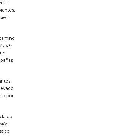
ial:
rantes,
mbién
l camino
South
,
ano.
mpañas
antes
llevado
smo por
cla de
xión,
stico