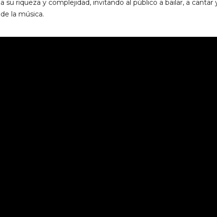
su riqueza y complejidad, invitando al público a bailar, a cantar 
 de la música.