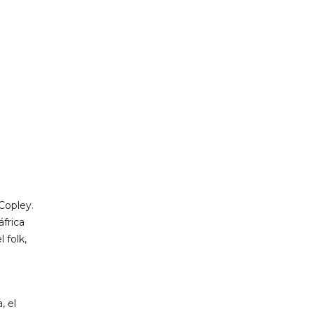
Copley.
frica
 folk,
, el